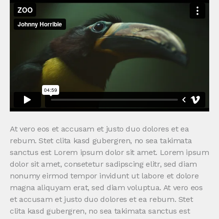
At vero eos et accusam et justo duo dolores et ea
rebum. Stet clita kasd gubergren, no sea takimata
sanctus est Lorem ipsum dolor sit amet. Lorem ipsum
dolor sit amet, consetetur sadipscing elitr, sed diam
nonumy eirmod tempor invidunt ut labore et dolore
magna aliquyam erat, sed diam voluptua. At vero eos
et accusam et justo duo dolores et ea rebum. Stet
clita kasd gubergren, no sea takimata sanctus est