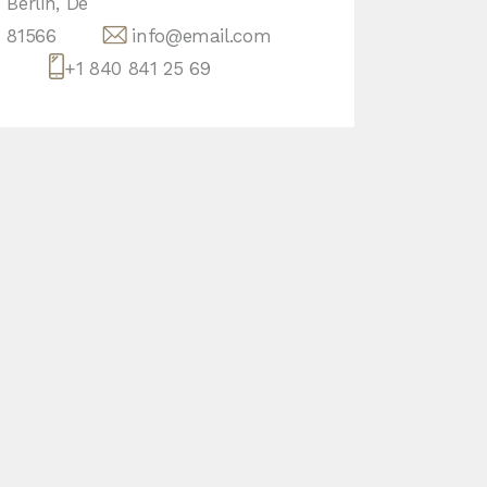
Berlin, De
81566
info@email.com
+1 840 841 25 69