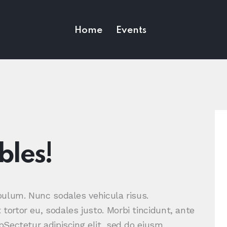
Home
Events
bles!
ibulum. Nunc sodales vehicula risus.
tortor eu, sodales justo. Morbi tincidunt, ante
tpSectetur adipiscing elit, sed do eiusm