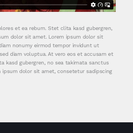
lores et ea rebum. Stet clita kasd gubergren,
um dolor sit amet. Lorem ipsum dolor sit
d diam nonumy eirmod tempor invidunt ut
 sed diam voluptua. At vero eos et accusam et
ita kasd gubergren, no sea takimata sanctus
 ipsum dolor sit amet, consetetur sadipscing