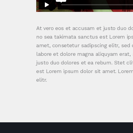
At vero eos et accusam et justo duo do
no sea takimata sanctus est Lorem ips
amet, consetetur sadipscing elitr, se
labore et dolore magna aliquyam erat,
justo duo dolores et ea rebum. Stet cl
est Lorem ipsum dolor sit amet. Lorem
elitr.