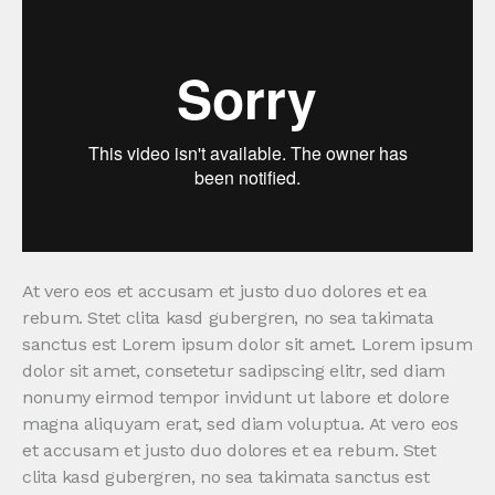
At vero eos et accusam et justo duo dolores et ea
rebum. Stet clita kasd gubergren, no sea takimata
sanctus est Lorem ipsum dolor sit amet. Lorem ipsum
dolor sit amet, consetetur sadipscing elitr, sed diam
nonumy eirmod tempor invidunt ut labore et dolore
magna aliquyam erat, sed diam voluptua. At vero eos
et accusam et justo duo dolores et ea rebum. Stet
clita kasd gubergren, no sea takimata sanctus est